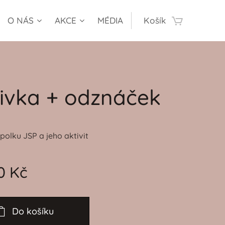
O NÁS
AKCE
MÉDIA
Košík
ivka + odznáček
olku JSP a jeho aktivit
0
Kč
Do košíku